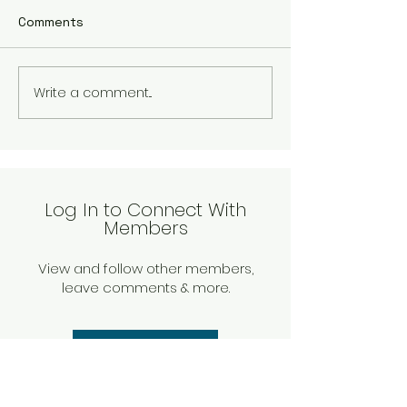
Телефонує людина, просить
Відмінна якість -
Comments
чим поскоріше приїхати , бо
ціна. 560 грн/міш
протікає фільтр. Люди воду
перекрили і очікували.
Write a comment...
Фільтр монтували ще
майстри на...
Log In to Connect With
Members
View and follow other members,
leave comments & more.
Log In