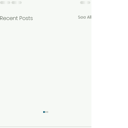
See All
Recent Posts
Особливості
Німецька табле
підключення фільтра ВВ
сіль Claramat