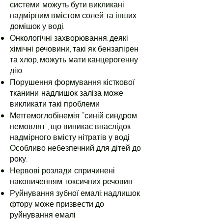
системи: можуть бути викликані
надмірним вмістом солей та інших
домішок у воді.
Онкологічні захворювання: деякі
хімічні речовини, такі як бензапірен
та хлор, можуть мати канцерогенну
дію.
Порушення формування кісткової
тканини: надлишок заліза може
викликати такі проблеми.
Метгемоглобінемія: "синій синдром
немовлят", що виникає внаслідок
надмірного вмісту нітратів у воді.
Особливо небезпечний для дітей до
року.
Нервові розлади: спричинені
накопиченням токсичних речовин.
Руйнування зубної емалі: надлишок
фтору може призвести до
руйнування емалі.