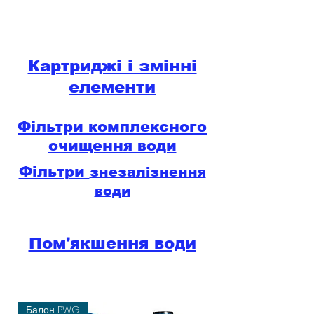
Картриджі і змінні
елементи
Фільтри комплексного
очищення води
Фільтри
знезалізнення
води
Пом'якшення води
Балон PWG
Знезалізнення