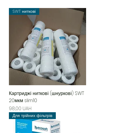
SWT ниткові
Картриджі ниткові (шнуркові) SWT
20мкм slim10
Precio
98,00 UAH
Для трійних фільтрів