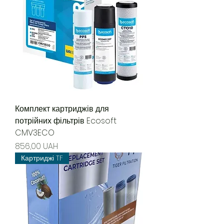
Комплект картриджів для
потрійних фільтрів Ecosoft
CMV3ECO
Precio
856,00 UAH
Картриджі TF