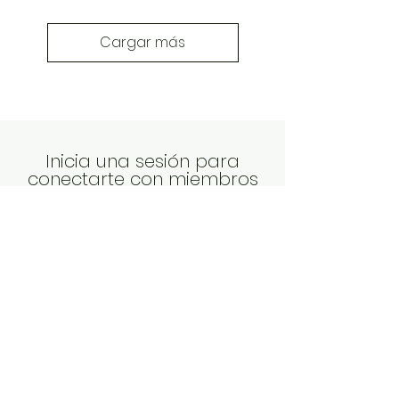
Cargar más
Inicia una sesión para
conectarte con miembros
Sigue y observa a otros miembros,
deja comentarios y más.
Iniciar Sesión