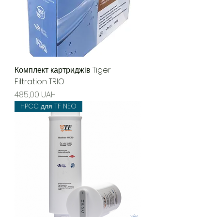
Комплект картриджів Tiger
Filtration TRIO
Precio
485,00 UAH
HPCC для TF NEO