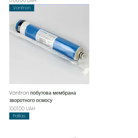
Precio
1700,00 UAH
Vontron
Vontron побутова мембрана
зворотного осмосу
Precio
1001,00 UAH
Pallas