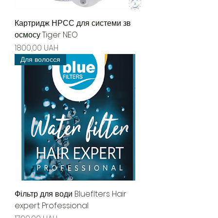
Картридж НРСС для системи зв
осмосу Tiger NEO
Precio
1800,00 UAH
Для волосся
Фільтр для води Blueflters Hair
expert Professional