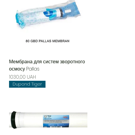
Мембрана для систем зворотного
осмосу Pallas
Precio
1030,00 UAH
Dupond Tiger