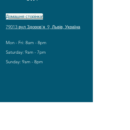
Про нас
Домашня сторінка
!
79013 вул Здоров'я 9, Львів, Україна
Mon - Fri: 8am - 8pm
​​Saturday: 9am - 7pm
​Sunday: 9am - 8pm
 2
 2
Contact