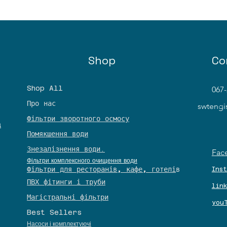
Shop
Co
Shop All
067-
Про нас
© 
swteng
Фільтри зворотного осмосу
а
Помякшення води
Знезалізнення води.
Fac
Фільтри комплексного очищення води
​Фільтри для ресторанів, кафе, готелі
в
Ins
​ПВХ фітинги і труби
lin
Магістральні фільтри
you
Best Sellers
Насоси і комплектуючі