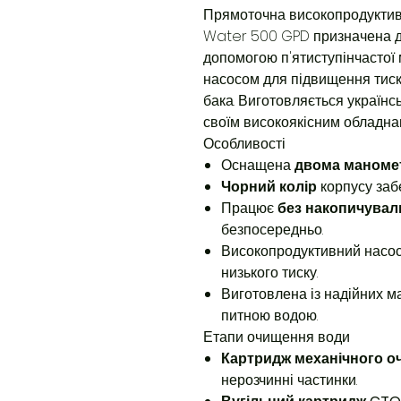
Прямоточна високопродуктив
Water 500 GPD призначена д
допомогою п'ятиступінчастої 
насосом для підвищення тиск
бака. Виготовляється україн
своїм високоякісним обладна
Особливості
Оснащена
двома маноме
Чорний колір
корпусу заб
Працює
без накопичувал
безпосередньо.
Високопродуктивний насос 
низького тиску.
Виготовлена із надійних ма
питною водою.
Етапи очищення води
Картридж механічного 
нерозчинні частинки.