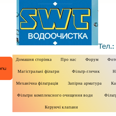
Тел.:
Домашня сторінка
Про нас
Форум
Фото
enu
Магістральні фільтри
Фільтр-глечик
Н
Механічна фільтрація
Запірна арматура
Ка
Фільтри комплексного очищення води
Фільт
Керуючі клапани