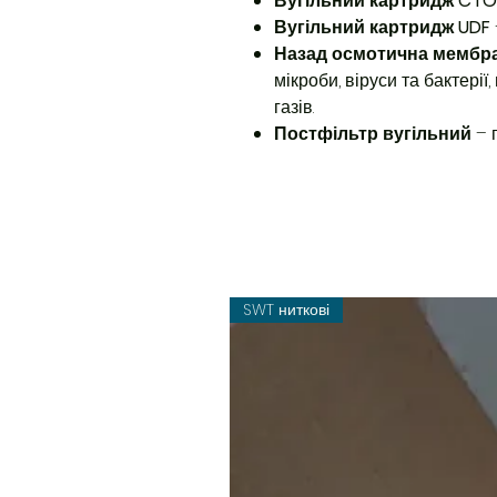
Вугільний картридж CTO
Вугільний картридж UDF
Назад осмотична мембран
мікроби, віруси та бактері
газів.
Постфільтр вугільний
– 
SWT ниткові