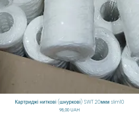
Картриджі ниткові (шнуркові) SWT 20мкм slim10
Vista rápida
Precio
98,00 UAH