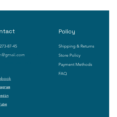
ntact
Policy
273-87-45
Shipping & Returns
2023 by PoolSide. Proudly
in@gmail.com
Store Policy
created with
Wix.com
Payment Methods
FAQ
ebook
tagram
kedin
Tube