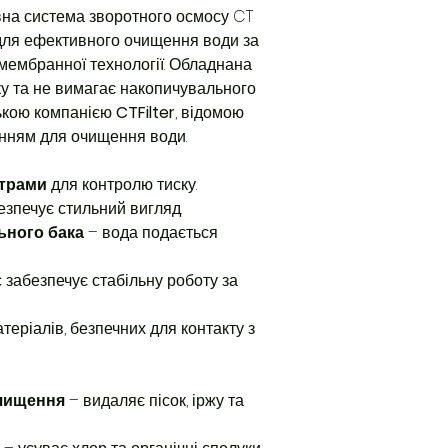
Висота 850 
на система зворотного осмосу CT
(TDS):
2000 мг
Глибина 260
ля ефективного очищення води за
мембранної технології. Обладнана
у та не вимагає накопичувального
ською компанією
CTFilter
, відомою
нням для очищення води.
трами
для контролю тиску.
езпечує стильний вигляд.
ьного бака
– вода подається
забезпечує стабільну роботу за
теріалів, безпечних для контакту з
очищення
– видаляє пісок, іржу та