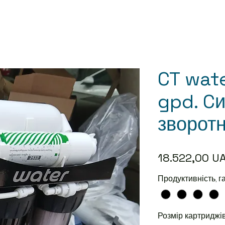
CT wat
gpd. C
зворот
18.522,00 U
Продуктивність, 
Розмір картриджі