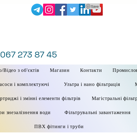
 067 273 87 45
/Відео з об'єктів
Магазин
Контакти
Промисло
асоси і комплектуючі
Ультра і нано фільтрація
ртриджі і змінні елементи фільтрів
Магістральні фільт
ри знезалізнення води
Фільтрувальні завантаження
ПВХ фітинги і труби