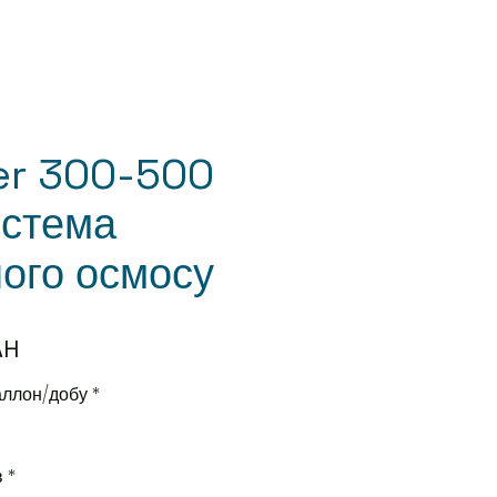
er 300-500
истема
ного осмосу
Precio
AH
галлон/добу
*
в
*