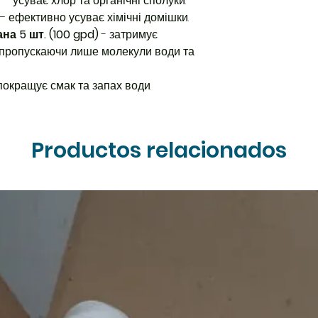
– усуває хлор та органічні сполуки.
– ефективно усуває хімічні домішки.
а 5 шт. (100 gpd)
- затримує
ї, пропускаючи лише молекули води та
покращує смак та запах води.
Productos relacionados