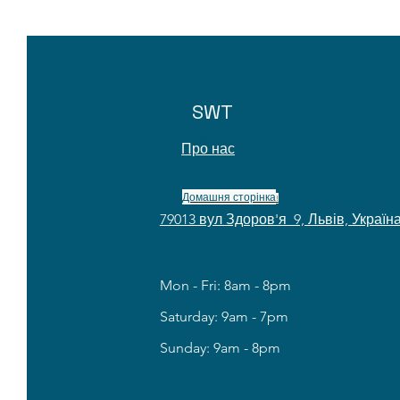
SWT
Про нас
Про нас
Домашня сторінка
!
79013 вул Здоров'я 9, Львів, Україн
Mon - Fri: 8am - 8pm
​​Saturday: 9am - 7pm
​Sunday: 9am - 8pm