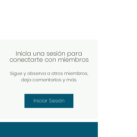
0.007 м³/год
Вага
0.19 кг
Кількість предметів, шт
1
Країна реєстрації бренду
Китай
Inicia una sesión para
Гарантія
conectarte con miembros
1 місяць
Країна-виробник товару
Sigue y observa a otros miembros,
Китай
deja comentarios y más.
Iniciar Sesión