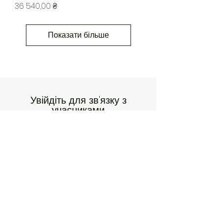
Ціна
36 540,00 ₴
Показати більше
Увійдіть для зв'язку з
учасниками
Переглядайте і відстежуйте інших
учасників, коментуйте тощо.
Увійти