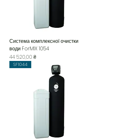
Система комплексної очистки
води ForMIX 1054
Ціна
44 520,00 ₴
SF1044