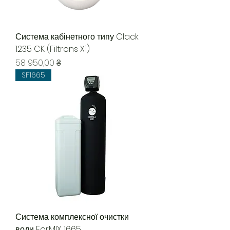
Система кабінетного типу Clack
1235 CK (Filtrons X1)
Ціна
58 950,00 ₴
SF1665
Система комплексної очистки
води ForMIX 1665