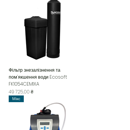
Фільтр знезалізнення та
пом'якшення води Ecosoft
FK1054CEMIXA
Ціна
49 725,00 ₴
Мікс