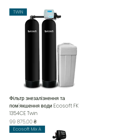
TWIN
Фільтр знезалізнення та
пом'якшення води Ecosoft FK
1354CE Twin
Ціна
99 875,00 ₴
Ecosoft Mix A