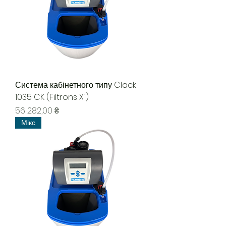
Система кабінетного типу Clack
1035 CK (Filtrons X1)
Ціна
56 282,00 ₴
Мікс