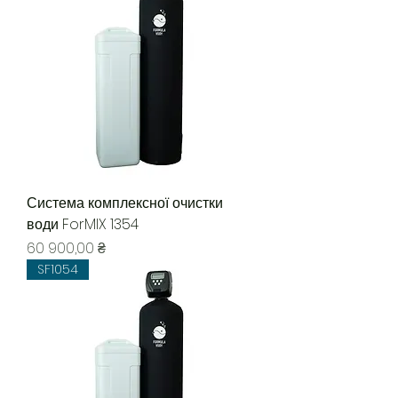
Система комплексної очистки
води ForMIX 1354
Ціна
60 900,00 ₴
SF1054