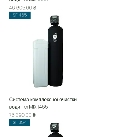
Ціна
46 605,00 ₴
SF1465
Система комплексної очистки
води ForMIX 1465
Ціна
75 390,00 ₴
SF1354