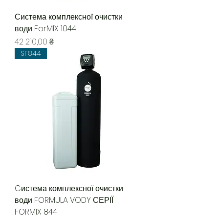
Система комплексної очистки
води ForMIX 1044
Ціна
42 210,00 ₴
SF844
Cистема комплексної очистки
води FORMULA VODY СЕРІЇ
FORMIX 844