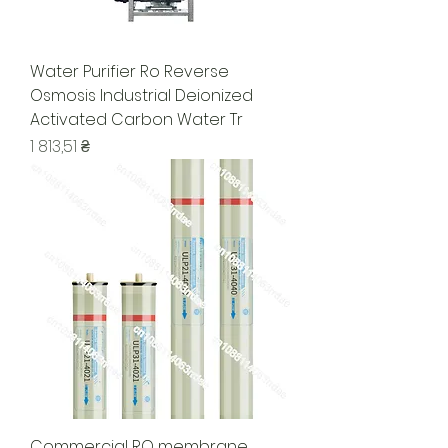
Water Purifier Ro Reverse
Osmosis Industrial Deionized
Activated Carbon Water Tr
Ціна
1 813,51 ₴
Commercial RO membrane