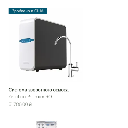
Зроблено в США
Система зворотного осмоса
Kinetico Premier RO
Ціна
51 786,00 ₴