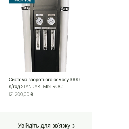
1 куб.м/год
Система зворотного осмосу 1000
л/год STANDART MINI ROC
Ціна
121 200,00 ₴
Увійдіть для зв'язку з