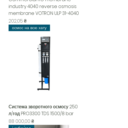
industry 4040 reverse osmosis
membrane VOTRON ULP 31-4040
Ціна
202,05 ₴
осмос на всю хату
Система зворотного осмосу 250
л/год PRO3300 TDS 1500/8 bar
Ціна
88 000,00 ₴