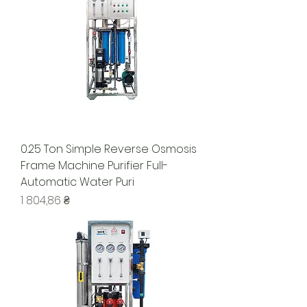
0.25 Ton Simple Reverse Osmosis
Frame Machine Purifier Full-
Automatic Water Puri
Ціна
1 804,86 ₴