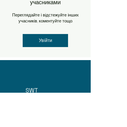
учасниками
Переглядайте і відстежуйте інших
учасників, коментуйте тощо.
Увійти
SWT
Про нас
Домашня сторінка
!
79013 вул Здоров'я 9, Львів, Україна