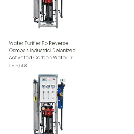
Water Purifier Ro Reverse
Osmosis Industrial Deionized
Activated Carbon Water Tr
Ціна
1 813,51 ₴