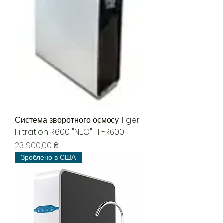
Система зворотного осмосу Tiger
Filtration R600 "NEO" TF-R600
Ціна
23 900,00 ₴
Зроблено в США