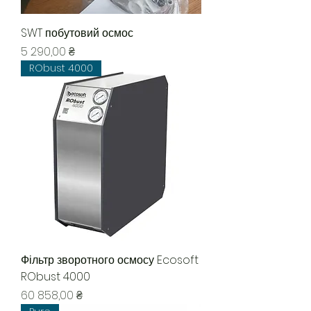
SWT побутовий осмос
Ціна
5 290,00 ₴
RObust 4000
Фільтр зворотного осмосу Ecosoft
RObust 4000
Ціна
60 858,00 ₴