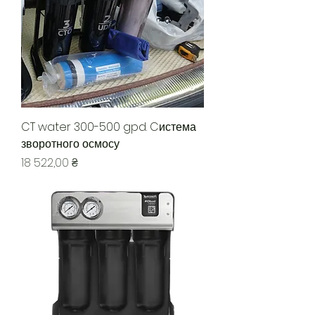
CT water 300-500 gpd. Cистема
зворотного осмосу
Ціна
18 522,00 ₴