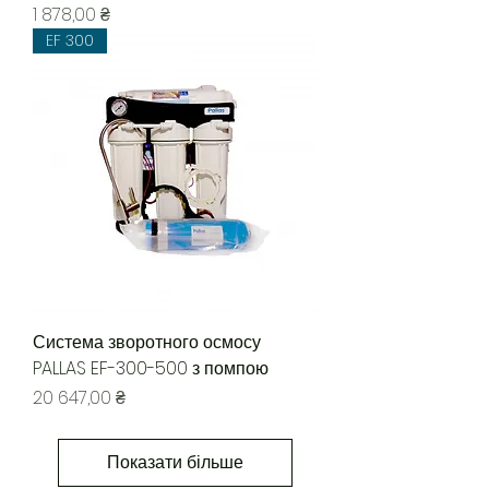
Ціна
1 878,00 ₴
EF 300
Система зворотного осмосу
PALLAS EF-300-500 з помпою
Ціна
20 647,00 ₴
Показати більше