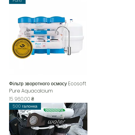
Pure
Фільтр зворотного осмосу Ecosoft
P’ure Aquacalcium
Ціна
15 960,00 ₴
500 галонка