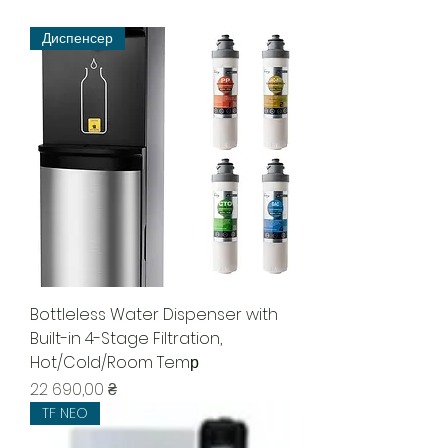
Диспенсер
Bottleless Water Dispenser with
Built-in 4-Stage Filtration,
Hot/Cold/Room Temр
Ціна
22 690,00 ₴
TF NEO