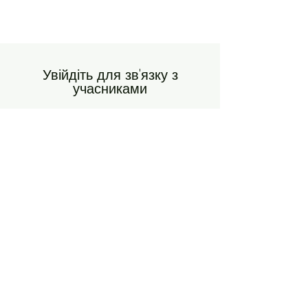
Увійдіть для зв'язку з
учасниками
Переглядайте і відстежуйте інших
учасників, коментуйте тощо.
Увійти
SWT