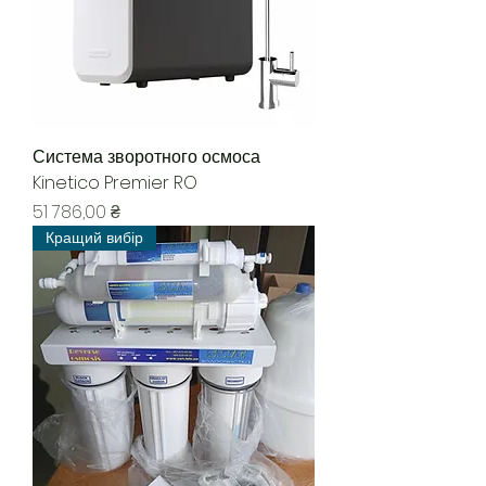
Система зворотного осмоса
Kinetico Premier RO
Ціна
51 786,00 ₴
Кращий вибір