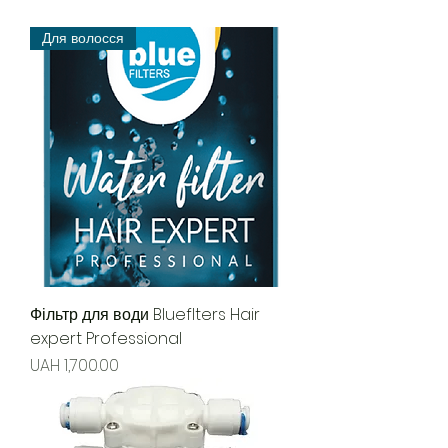
Для волосся
Фільтр для води Blueflters Hair
expert Professional
Price
UAH 1,700.00