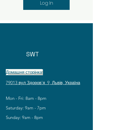
Log In
SWT
Про нас
Домашня сторінка
!
79013 вул Здоров'я 9, Львів, Україна
Mon - Fri: 8am - 8pm
​​Saturday: 9am - 7pm
​Sunday: 9am - 8pm