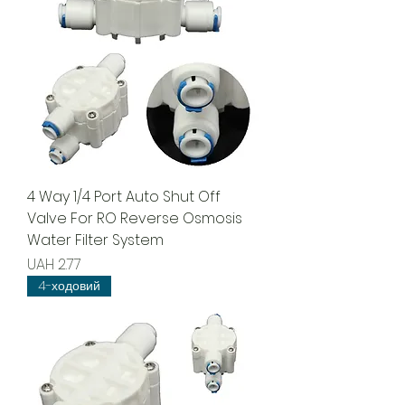
4 Way 1/4 Port Auto Shut Off
Valve For RO Reverse Osmosis
Water Filter System
Price
UAH 2.77
4-ходовий