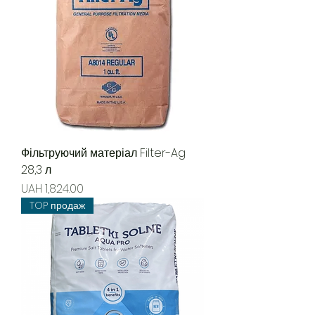
Фільтруючий матеріал Filter-Ag
28,3 л
Price
UAH 1,824.00
TOP продаж