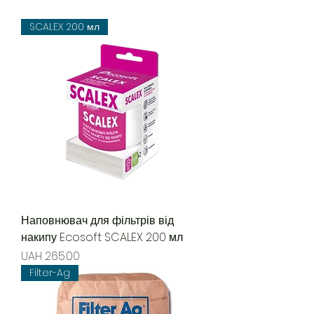
SCALEX 200 мл
Наповнювач для фільтрів від
накипу Ecosoft SCALEX 200 мл
Price
UAH 265.00
Filter-Ag