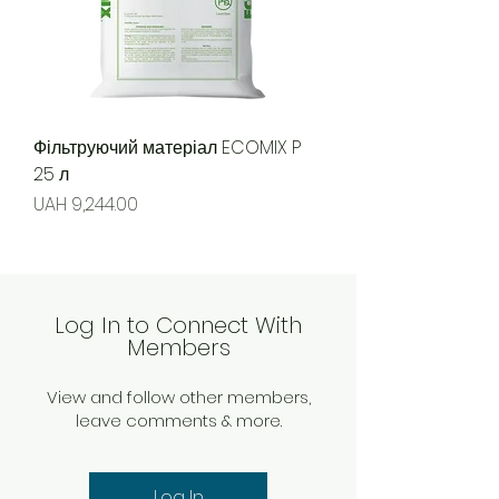
Фільтруючий матеріал ECOMIX P
25 л
Price
UAH 9,244.00
Log In to Connect With
Members
View and follow other members,
leave comments & more.
Log In