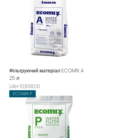
Фільтруючий матеріал ECOMIX A
25 л
Price
UAH 10,838.00
ECOMIX P