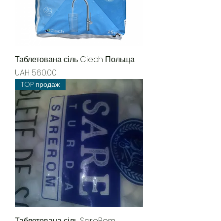
Таблетована сіль Ciech Польща
Price
UAH 560.00
TOP продаж
Таблетована сіль SareRom