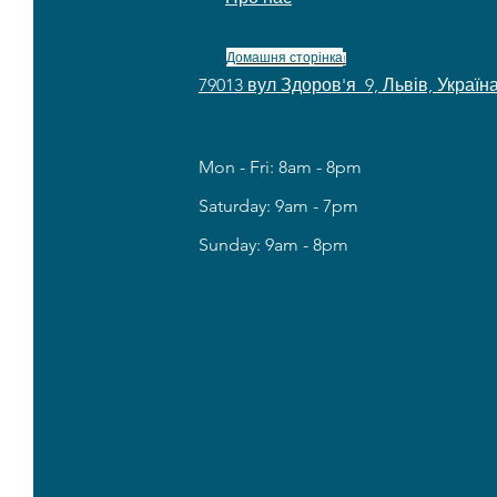
Домашня сторінка
!
79013 вул Здоров'я 9, Львів, Україн
Mon - Fri: 8am - 8pm
​​Saturday: 9am - 7pm
​Sunday: 9am - 8pm
7 
7 