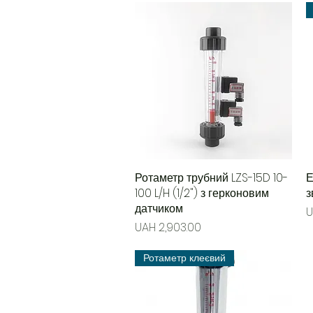
Ротаметр трубний LZS-15D 10-
Quick View
Е
100 L/H (1/2") з герконовим
з
датчиком
P
U
Price
UAH 2,903.00
Ротаметр клеєвий