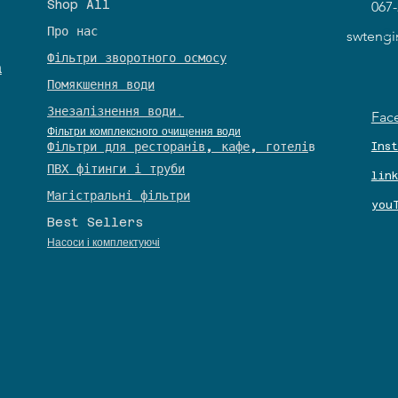
Shop All
067-
Про нас
© 
swteng
Фільтри зворотного осмосу
а
Помякшення води
Знезалізнення води.
Fac
Фільтри комплексного очищення води
​Фільтри для ресторанів, кафе, готелі
в
Ins
​ПВХ фітинги і труби
lin
Магістральні фільтри
you
Best Sellers
27
27
Насоси і комплектуючі