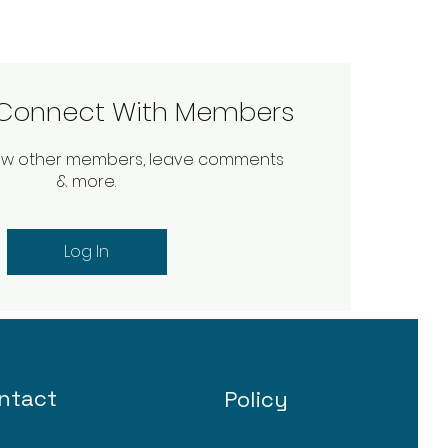
o Connect With Members
low other members, leave comments
& more.
Log In
ntact
Policy