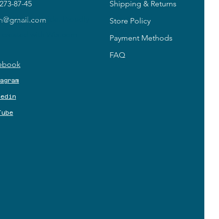
273-87-45
Shipping & Returns
2023 by PoolSide. Proudly
in@gmail.com
Store Policy
created with
Wix.com
Payment Methods
FAQ
ebook
tagram
kedin
Tube
3 
3 