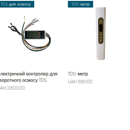
TDS для осмосу
TDS-метр
лектричний контролер для
Quick View
TDS-метр
Quick View
воротного осмосу TDS
Price
UAH 660.00
rice
AH 2,600.00