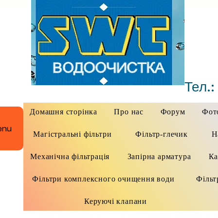
Тел.:
Домашня сторінка
Про нас
Форум
Фото
enu
Магістральні фільтри
Фільтр-глечик
Н
Механічна фільтрація
Запірна арматура
Ка
Фільтри комплексного очищення води
Фільт
Керуючі клапани