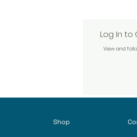
Log In t
View and fol
Shop
Co