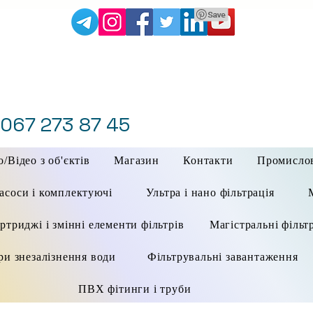
 067 273 87 45
/Відео з об'єктів
Магазин
Контакти
Промисло
асоси і комплектуючі
Ультра і нано фільтрація
ртриджі і змінні елементи фільтрів
Магістральні фільт
ри знезалізнення води
Фільтрувальні завантаження
ПВХ фітинги і труби