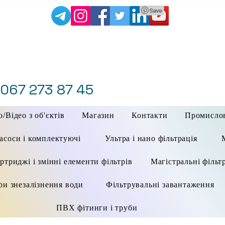
 067 273 87 45
/Відео з об'єктів
Магазин
Контакти
Промисло
асоси і комплектуючі
Ультра і нано фільтрація
ртриджі і змінні елементи фільтрів
Магістральні фільт
ри знезалізнення води
Фільтрувальні завантаження
ПВХ фітинги і труби