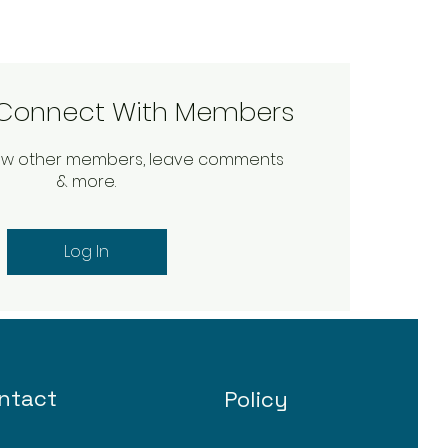
o Connect With Members
low other members, leave comments
& more.
Log In
ntact
Policy