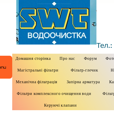
Тел.:
Домашня сторінка
Про нас
Форум
Фото
enu
Магістральні фільтри
Фільтр-глечик
Н
Механічна фільтрація
Запірна арматура
Ка
Фільтри комплексного очищення води
Фільт
Керуючі клапани