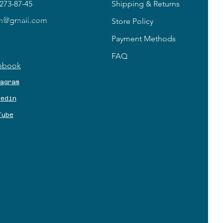
273-87-45
Shipping & Returns
2023 by PoolSide. Proudly
in@gmail.com
Store Policy
created with
Wix.com
Payment Methods
FAQ
ebook
tagram
kedin
Tube
3 
3 