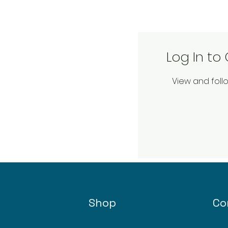
Log In t
View and fol
Shop
Co