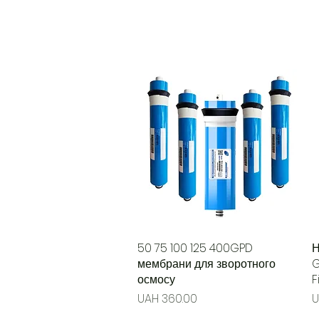
50 75 100 125 400GPD
Quick View
Н
мембрани для зворотного
G
осмосу
F
Price
P
UAH 360.00
U