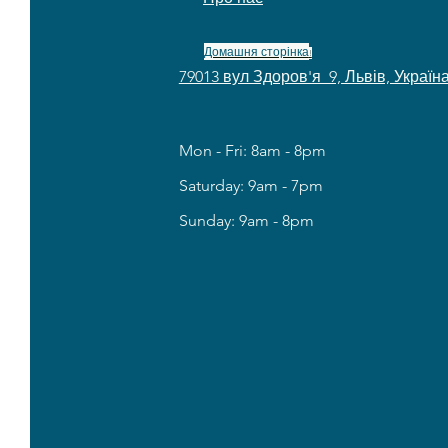
Домашня сторінка
!
79013 вул Здоров'я 9, Львів, Україн
Mon - Fri: 8am - 8pm
​​Saturday: 9am - 7pm
​Sunday: 9am - 8pm
7 
7 