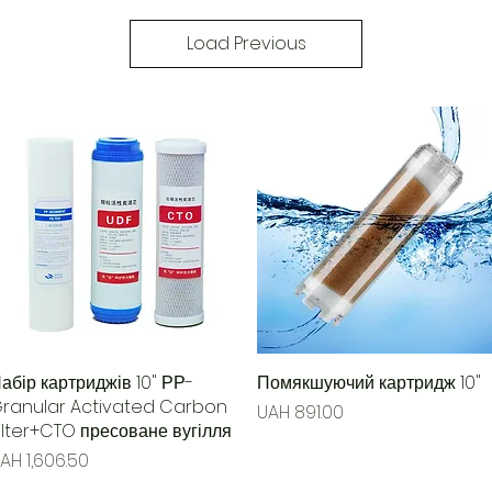
Load Previous
абір картриджів 10" РР-
Quick View
Помякшуючий картридж 10"
Quick View
ranular Activated Carbon
Price
UAH 891.00
ilter+CTO пресоване вугілля
rice
AH 1,606.50