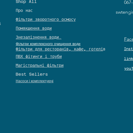
Shop All
067-
Про нас
© 
swteng
Фільтри зворотного осмосу
а
Помякшення води
Знезалізнення води.
Fac
Фільтри комплексного очищення води
​Фільтри для ресторанів, кафе, готелі
в
Ins
​ПВХ фітинги і труби
lin
Магістральні фільтри
you
Best Sellers
27
27
Насоси і комплектуючі