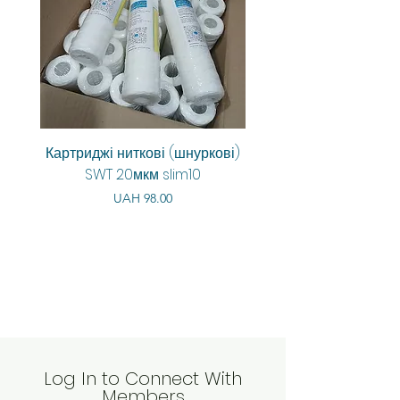
Картриджі ниткові (шнуркові)
Aquarum Smart RO-6
SWT 20мкм slim10
Price
Regular Price
UAH 98.00
UAH 8,550.00
Log In to Connect With
Members