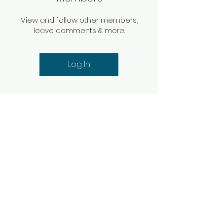
View and follow other members,
leave comments & more.
Log In
SWT
Про нас
Домашня сторінка
!
79013 вул Здоров'я 9, Львів, Україна