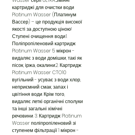
Wasser серії ULTRA.Змінні
картриджі для очистки води
Platinum Wasser (Платинум
Вассер) – це продукція високої
якості за доступною ціною!
Ступені очищення води:1.
Поліпропіленовий картридж
Platinum Wasser 5 мікрон -
видаляє з води домішки, такі як
пісок, іржа, окалини.2. Картридж
Platinum Wasser CTO10
вугільний - усуває з води хлор,
неприємний смак, запах і
цвітіння води. Крім того,
видаляє леткі органічні сполуки
та інші загальні хімічні
речовини. 3. Картридж Platinum
Wasser поліпропіленовий зі
ступенем фільтрації 1 мікрон -