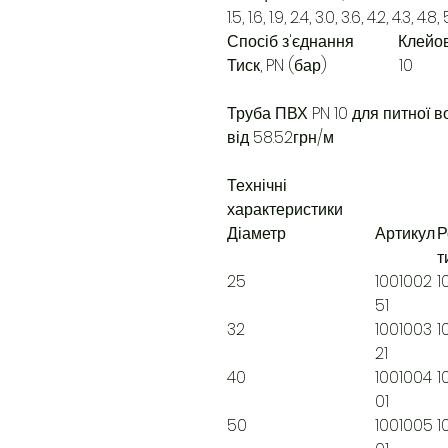
1.5, 1.6, 1.9, 2.4, 3.0, 3.6, 4.2, 4.3, 4.8, 
Спосіб з'єднання Клейо
Тиск, PN (бар) 10
Труба ПВХ PN 10 для питної в
від 58.52грн/м
Технічні
характеристики
Діаметр
Артикул
Р
т
25
1001002
1
51
32
1001003
1
21
40
1001004
1
01
50
1001005
1