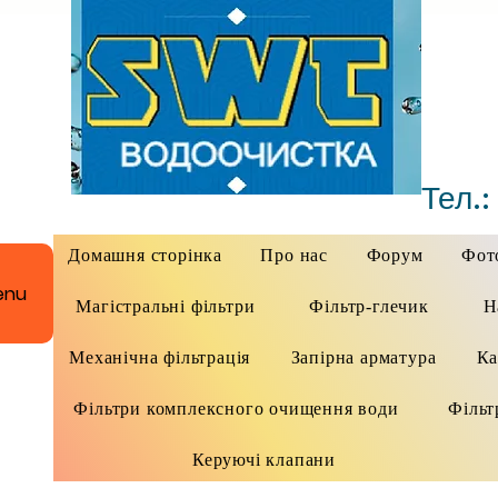
Тел.:
Домашня сторінка
Про нас
Форум
Фото
enu
Магістральні фільтри
Фільтр-глечик
Н
Механічна фільтрація
Запірна арматура
Ка
Фільтри комплексного очищення води
Фільт
Керуючі клапани