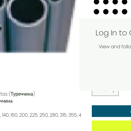
Товщина стінки
*
Log In t
ПВХ труби (optio
View and fol
Quantity
*
Туреччина)
ччина
25, 140, 160, 200, 225, 250, 280, 315, 355, 4