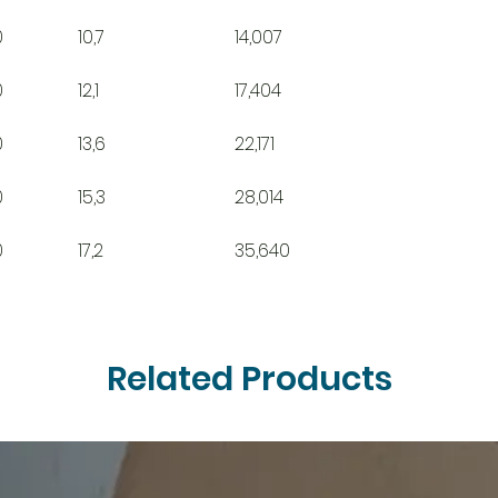
0
10,7
14,007
0
12,1
17,404
0
13,6
22,171
0
15,3
28,014
0
17,2
35,640
Related Products