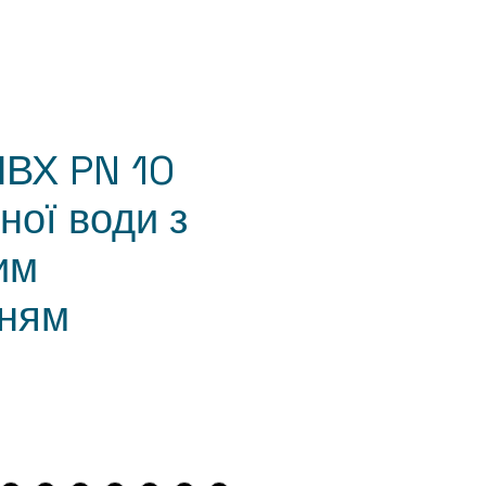
ПВХ PN 10
ної води з
им
нням
ice