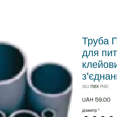
Труба 
для пит
клейов
з'єдна
SKU: ПВХ PN10
Pr
UAH 59.00
діаметр
*