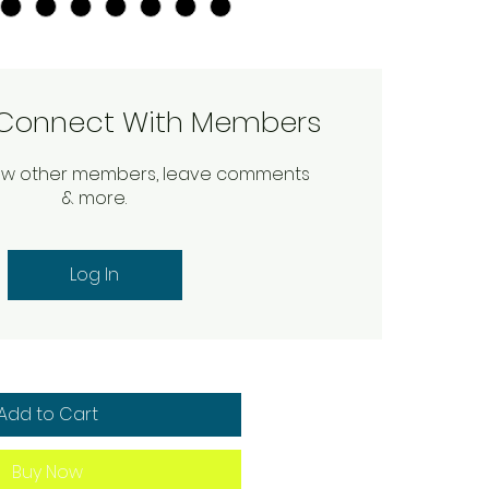
o Connect With Members
nal)
low other members, leave comments
& more.
0/500
Log In
Add to Cart
Buy Now