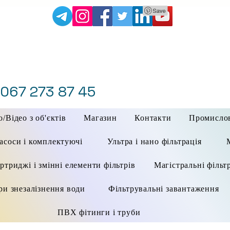
 067 273 87 45
/Відео з об'єктів
Магазин
Контакти
Промисло
асоси і комплектуючі
Ультра і нано фільтрація
ртриджі і змінні елементи фільтрів
Магістральні фільт
ри знезалізнення води
Фільтрувальні завантаження
ПВХ фітинги і труби