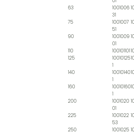
01
63
1001006
1
31
75
1001007
1
51
90
1001009
1
01
110
100101101
1
125
10010125
1
1
140
10010140
1
1
160
10010160
1
1
200
1001020
1
01
225
1001022
1
53
250
1001025
1