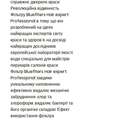
справжнє джерело краси.
Революційна відмінність
Фільтру
Blueflters Hair expert
Professional
в тому, що він
розроблений на ідеях
найкращих експертів світу
краси та здоров'я, на досвіді
найкращих дослідників
європейської лабораторії якості
води спеціально для майстрів
перукарів салонів краси.
Фільтр
Blueflters Hair expert
Professjonal
завдяки
унікальному наповненню
ефективно видаляє механічні
забруднення, хлор та
хлороформ, видаляє бактерії та
його органічні складові. Ефект
використання фільтра