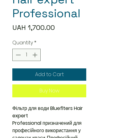
Professional
Price
UAH 1,700.00
Quantity
*
Add to Cart
Buy Now
Фільтр для води
Blueflters Hair
expert
Professional
призначений для
професійного використання у
салонах краси. Професійний