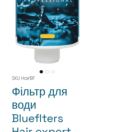
SKU: HairBF
Фільтр для
води
Blueflters
Hair expert