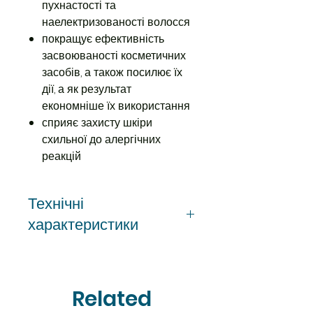
пухнастості та
наелектризованості волосся
покращує ефективність
засвоюваності косметичних
засобів, а також посилює їх
дії, а як результат
економніше їх використання
сприяє захисту шкіри
схильної до алергічних
реакцій
Технічні
характеристики
Виробник
Bluefilters Group
Країна виробник
Related
Польща