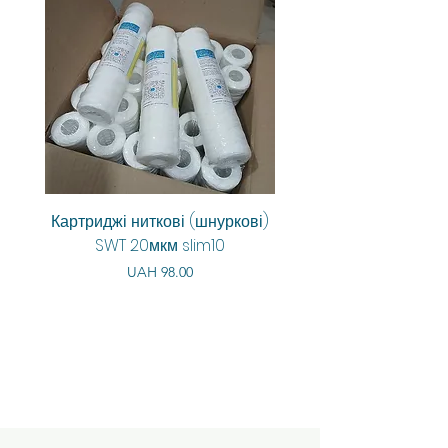
Картриджі ниткові (шнуркові)
Aquarum Smart RO-6
SWT 20мкм slim10
Price
Regular Price
UAH 98.00
UAH 8,550.00