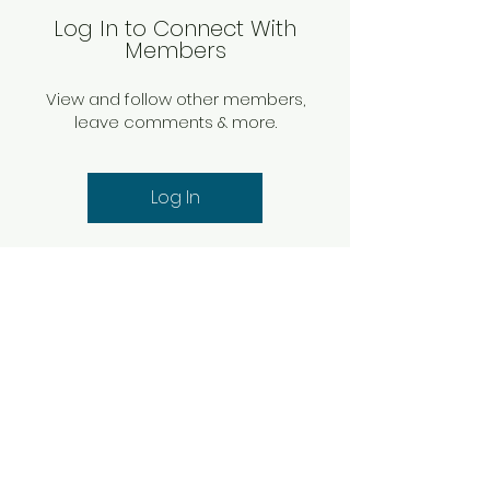
Log In to Connect With
Members
View and follow other members,
leave comments & more.
Log In
SWT
Про нас
Домашня сторінка
!