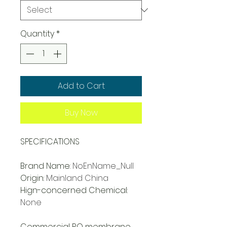
Quantity
*
Add to Cart
Buy Now
SPECIFICATIONS
Brand Name
:
NoEnName_Null
Origin
:
Mainland China
Hign-concerned Chemical
:
None
Commercial RO membrane