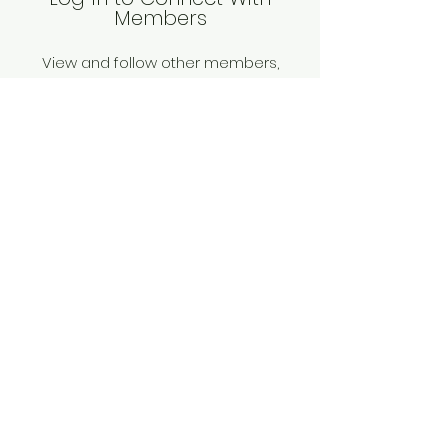
Members
View and follow other members,
leave comments & more.
Log In
SWT
Про нас
Домашня сторінка
!
79013 вул Здоров'я 9, Львів, Україна