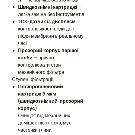
Швидкознімні картриджі
—
легка заміна без інструментів
TDS-датчик із дисплеєм
—
контроль якості води до і
після мембрани в реальному
часі
Прозорий корпус першої
колби
— зручно
контролювати стан
механічного фільтра
Ступені фільтрації:
Поліпропіленовий
картридж 5 мкм
(швидкознімний, прозорий
корпус)
Очищає від механічних
домішок: пісок, іржа, мул,
часточки глини.