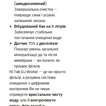
(швидкознімний)
Завершальна очистка —
покращує смак і усуває
залишкові запахи.
Вбудований бак на 8 літрів
Забезпечує стабільне
постачання очищеної води.
Датчик TDS з дисплеєм
Показує рівень загальної
мінералізації до та після
мембрани — ви бачите, як
працює фільтр.
Fil Tek DJ Water
— це не просто
фільтр, а розумна система
очищення з цифровим
контролем. Ви не лише
отримуєте
кристально чисту
воду
, але й
контролюєте
якість фільтрації в