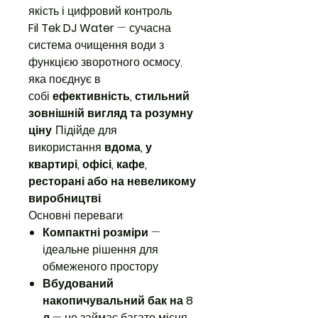
якість і цифровий контроль
Fil Tek DJ Water
— сучасна
система очищення води з
функцією зворотного осмосу,
яка поєднує в
собі
ефективність, стильний
зовнішній вигляд та розумну
ціну
. Підійде для
використання
вдома, у
квартирі, офісі, кафе,
ресторані або на невеликому
виробництві
.
Основні переваги:
Компактні розміри
—
ідеальне рішення для
обмеженого простору
Вбудований
накопичувальний бак на 8
л
— не займає багато місця