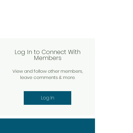
0.007 м³/год
Вага
0.19 кг
Кількість предметів, шт
1
Країна реєстрації бренду
Китай
Log In to Connect With
Гарантія
Members
1 місяць
Країна-виробник товару
View and follow other members,
Китай
leave comments & more.
Log In