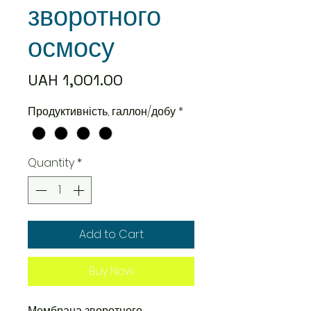
зворотного
осмосу
Price
UAH 1,001.00
Продуктивність, галлон/добу
*
Quantity
*
Add to Cart
Buy Now
Мембрана зворотного