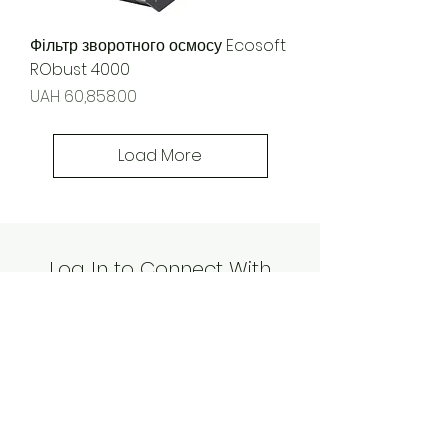
Фільтр зворотного осмосу Ecosoft
RObust 4000
Price
UAH 60,858.00
Load More
Log In to Connect With
Members
View and follow other members,
leave comments & more.
Log In