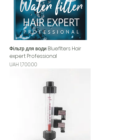
Фільтр для води Blueflters Hair
expert Professional
Price
UAH 1,700.00