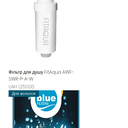
Фільтр для душу FitAqua AWF-
SWR-P-A-W
Price
UAH 1,250.00
Для волосся