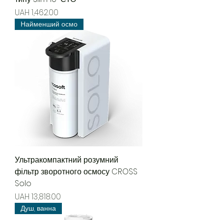
Price
UAH 1,462.00
Найменший осмо
Ультракомпактний розумний
фільтр зворотного осмосу CROSS
Solo
Price
UAH 13,818.00
Душ, ванна