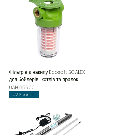
Фільтр від накипу Ecosoft SCALEX
для бойлерів , котлів та пралок
Price
UAH 659.00
UV Ecosoft