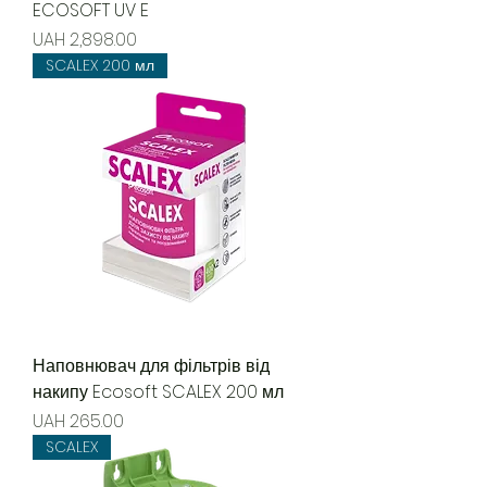
ECOSOFT UV E
Price
UAH 2,898.00
SCALEX 200 мл
Наповнювач для фільтрів від
накипу Ecosoft SCALEX 200 мл
Price
UAH 265.00
SCALEX