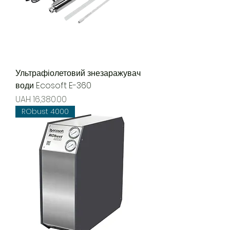
Ультрафіолетовий знезаражувач
води Ecosoft E-360
Price
UAH 16,380.00
RObust 4000