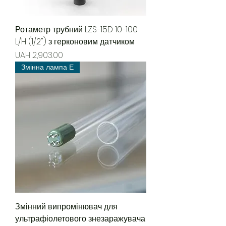
Ротаметр трубний LZS-15D 10-100
L/H (1/2") з герконовим датчиком
Price
UAH 2,903.00
Змінна лампа Е
Змінний випромінювач для
ультрафіолетового знезаражувача