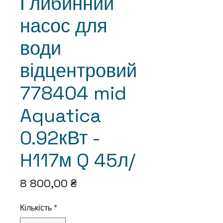
Глибинний
насос для
води
відцентровий
778404 mid
Aquatica
0.92кВт -
H117м Q 45л/
Ціна
8 800,00 ₴
Кількість
*