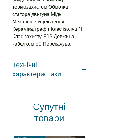
термозахистом Обмотка
статора двигуна Мідь
Механічне ущільнення
Кераміка/графіт Клас ізоляції F
Клас захисту IP68 Довжина
кабелю, м 50 Перекачува..
Технічні
характеристики
Потужність, кВт
0.92
Супутні
Максимальний
117
напір, м
товари
Максимальна
45
продуктивність,