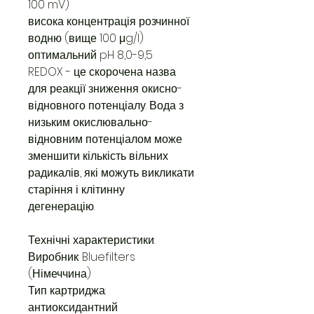
100 mV)
висока концентрація розчинної
водню (вище 100 μg/l)
оптимальний pH 8,0-9,5
REDOX - це скорочена назва
для реакції зниження окисно-
відновного потенціалу. Вода з
низьким окислювально-
відновним потенціалом може
зменшити кількість вільних
радикалів, які можуть викликати
старіння і клітинну
дегенерацію.
Технічні характеристики:
Виробник: Bluefilters
(Німеччина)
Тип картриджа:
антиоксидантний