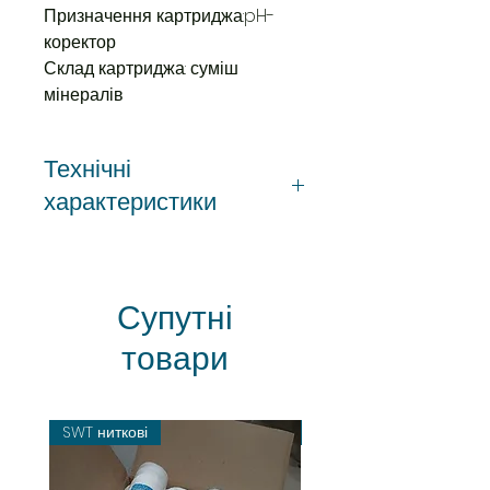
Призначення картриджа:pH-
коректор
Склад картриджа: суміш
мінералів
Технічні
характеристики
Розмір: ширина - 245
мм; діаметр - 50 мм
Типорозмір: 10" х 2"
Супутні
Підключення: 1/4"
товари
Максимальний тиск: 8,5 бар
Робоча температура: 4 - 45 °С
Ресурс: 7500 літрів (6 місяців)
Вага: 230 гр.
SWT ниткові