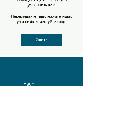
учасниками
Переглядайте і відстежуйте інших
учасників, коментуйте тощо.
Увійти
SWT
Про нас
Домашня сторінка
!
79013 вул Здоров'я 9, Львів, Україна