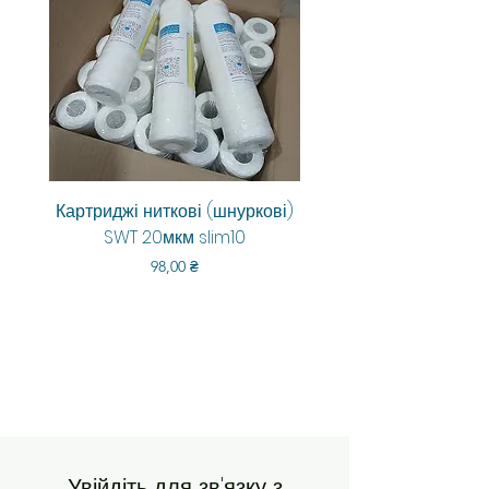
Картриджі ниткові (шнуркові)
Aquarum Smart RO-6
SWT 20мкм slim10
Ціна
98,00 ₴
Увійдіть для зв'язку з