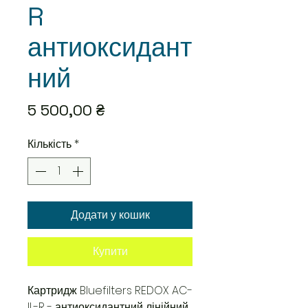
R
антиоксидант
ний
Ціна
5 500,00 ₴
Кількість
*
Додати у кошик
Купити
Картридж Bluefilters REDOX AC-
IL-R - антиоксидантний лінійний