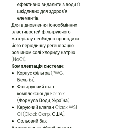
ефективно видалити з води 8
шкідливих для здоров'я
елементів.
Для відновлення іонообмінних
властивостей фільтруючого
матеріалу необхідно проводити
його періодичну регенерацію
розчином солі хлориду натрію
(NaCl).
Комплектація системи:
Корпус фільтра (PWG,
Бельгія).
Фільтруючий шар
комплексної дії Formix
(Формула Води, Україна).
Керуючий клапан Clack WS1
CI (Clack Corp., США).
Сольовий бак.
Антиконденсаційний чохол в