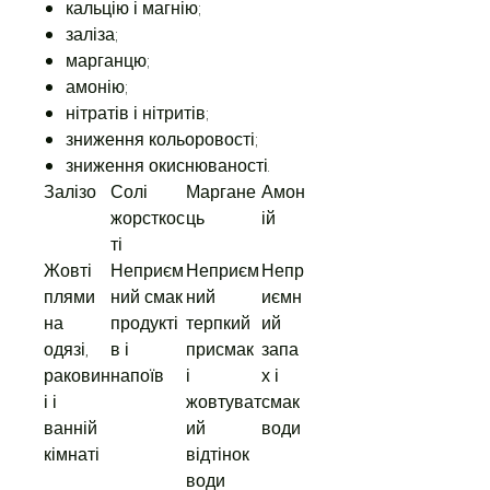
кальцію і магнію;
заліза;
марганцю;
амонію;
нітратів і нітритів;
зниження кольоровості;
зниження окиснюваності.
Залізо
Солі
Маргане
Амон
жорсткос
ць
ій
ті
Жовті
Неприєм
Неприєм
Непр
плями
ний смак
ний
иємн
на
продукті
терпкий
ий
одязі,
в і
присмак
запа
раковин
напоїв
і
х і
і і
жовтуват
смак
ванній
ий
води
кімнаті
відтінок
води