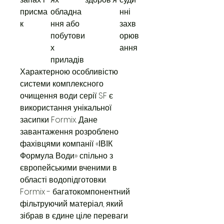
присма
обладна
нні
к
ння або
захв
побутови
орюв
х
ання
приладів
Характерною особливістю
системи комплексного
очищення води серії SF є
використання унікальної
засипки Formix. Дане
завантаження розроблено
фахівцями компанії «ІВІК
Формула Води» спільно з
європейськими вченими в
області водопідготовки.
Formix - багатокомпонентний
фільтруючий матеріал, який
зібрав в єдине ціле переваги