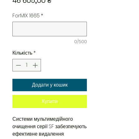
Ціна
46 605,00 ₴
ForMIX 1665
*
0/500
Кількість
*
Додати у кошик
Купити
Системи мультимедійного
очищення серії SF забезпечують
ефективне видалення: