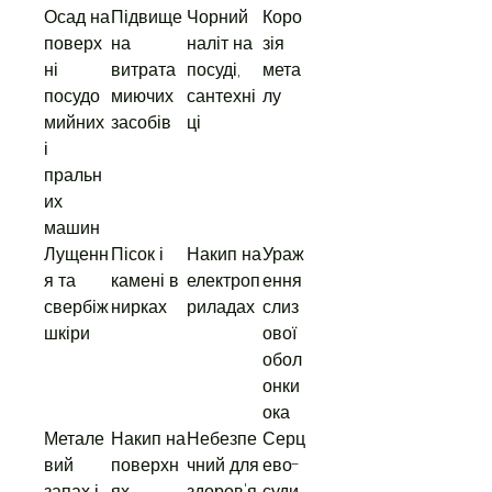
Осад на
Підвище
Чорний
Коро
поверх
на
наліт на
зія
ні
витрата
посуді,
мета
посудо
миючих
сантехні
лу
мийних
засобів
ці
і
пральн
их
машин
Лущенн
Пісок і
Накип на
Ураж
я та
камені в
електроп
ення
свербіж
нирках
риладах
слиз
шкіри
ової
обол
онки
ока
Метале
Накип на
Небезпе
Серц
вий
поверхн
чний для
ево-
запах і
ях
здоров'я
суди