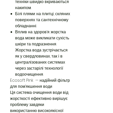
техніки швидко вкриваються
накипом.
Білі плями: на плитці, скляних
поверхнях та сантехнічному
обладнанні.
Вплив на здоров’я: жорстка
вода може викликати сухість
шкіри та подразнення.
Жорстка вода зустрічається
як у свердловинах, так і в
централізованих системах
через застарілі технології
водоочищення.
Ecosoft Pink — надійний фільтр
для пом’якшення води
Ця система очищення води від
жорсткості ефективно вирішує
проблему завдяки
використанню високоякісної