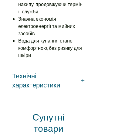
накипу, продовжуючи термін
її служби.
Значна економія
електроенергії та мийних
засобів.
Вода для купання стане
комфортною, без ризику для
шкіри.
Технічні
характеристики
Вага, кг 30
Виробник Ecosoft
Габаритні розміри (В х Ш х Г)
Супутні
469 х 270 х 430
товари
Діаметр підключення
трубопроводів, різьблення