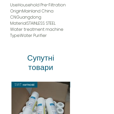
Use:Household Pre-Filtration
Origin:Mainland China
CN:Guangdong
Material:STAINLESS STEEL
Water treatment machine 
Type:Water Purifier
Супутні
товари
SWT ниткові