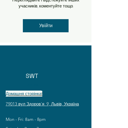
учасників, коментуйте тощо.
Увійти
SWT
Про нас
Домашня сторінка
!
79013 вул Здоров'я 9, Львів, Україна
Mon - Fri: 8am - 8pm