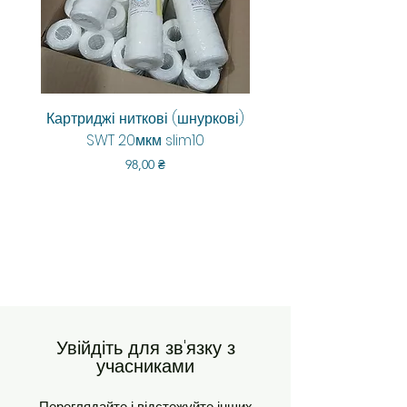
Картриджі ниткові (шнуркові)
Aquarum Smart RO-6
SWT 20мкм slim10
Ціна
98,00 ₴
Увійдіть для зв'язку з
учасниками
Переглядайте і відстежуйте інших