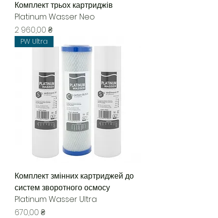
Комплект трьох картриджів
Platinum Wasser Neo
Цена
2 960,00 ₴
PW Ultra
Комплект змінних картриджей до
систем зворотного осмосу
Platinum Wasser Ultra
Цена
670,00 ₴