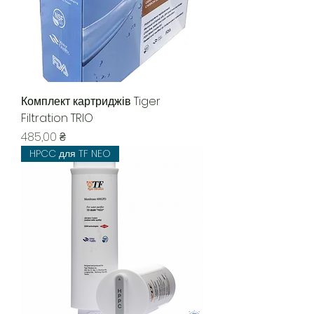
Комплект картриджів Tiger
Filtration TRIO
Цена
485,00 ₴
HPCC для TF NEO