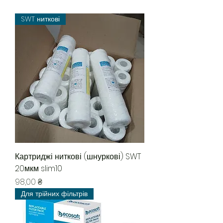
SWT ниткові
Картриджі ниткові (шнуркові) SWT
20мкм slim10
Цена
98,00 ₴
Для трійних фільтрів