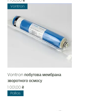
Цена
1 700,00 ₴
Vontron
Vontron побутова мембрана
зворотного осмосу
Цена
1 001,00 ₴
Pallas