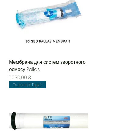
Мембрана для систем зворотного
осмосу Pallas
Цена
1 030,00 ₴
Dupond Tiger