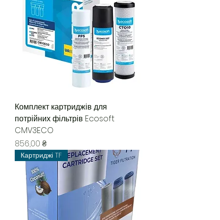
Комплект картриджів для
потрійних фільтрів Ecosoft
CMV3ECO
Цена
856,00 ₴
Картриджі TF