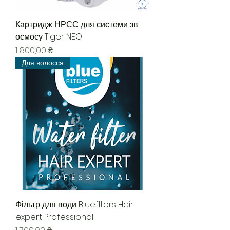
Картридж НРСС для системи зв
осмосу Tiger NEO
Цена
1 800,00 ₴
Для волосся
Фільтр для води Blueflters Hair
expert Professional