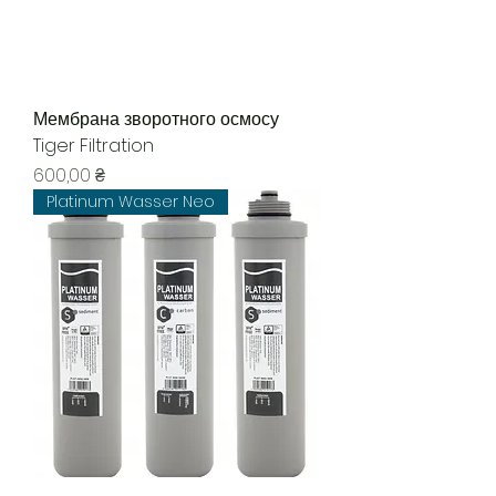
Мембрана зворотного осмосу
Tiger Filtration
Цена
600,00 ₴
Platinum Wasser Neo