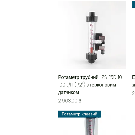
Быстрый просмотр
Ротаметр трубний LZS-15D 10-
Е
100 L/H (1/2") з герконовим
з
датчиком
Ц
2
Цена
2 903,00 ₴
Ротаметр клеєвий