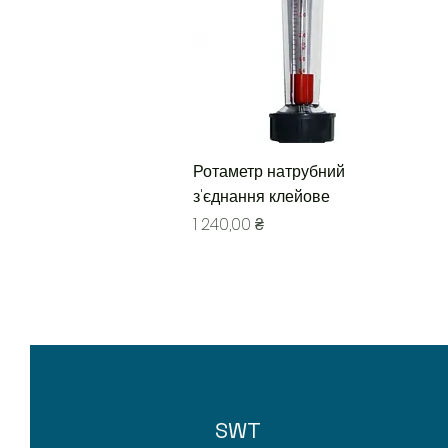
Быстрый просмотр
Ротаметр натрубний
з'єднання клейове
Цена
1 240,00 ₴
SWT