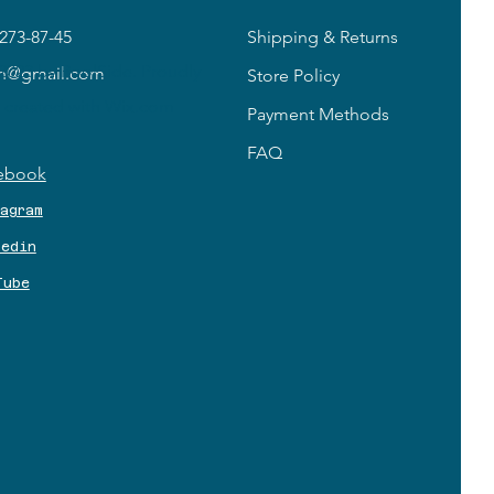
273-87-45
Shipping & Returns
2023 by PoolSide. Proudly
in@gmail.com
Store Policy
created with
Wix.com
Payment Methods
FAQ
ebook
tagram
kedin
Tube
3 
3 