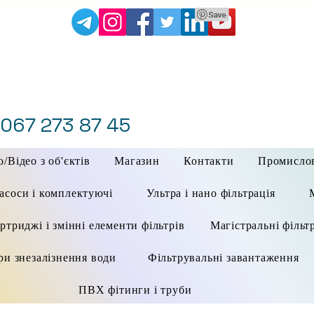
 067 273 87 45
/Відео з об'єктів
Магазин
Контакти
Промисло
асоси і комплектуючі
Ультра і нано фільтрація
ртриджі і змінні елементи фільтрів
Магістральні фільт
ри знезалізнення води
Фільтрувальні завантаження
ПВХ фітинги і труби