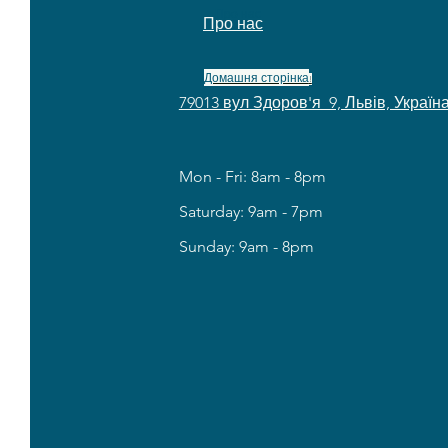
Про нас
Про нас
Домашня сторінка
!
79013 вул Здоров'я 9, Львів, Україн
Mon - Fri: 8am - 8pm
​​Saturday: 9am - 7pm
​Sunday: 9am - 8pm
7 
7 