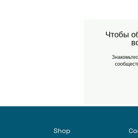
Чтобы о
в
Знакомьтес
сообществ
Shop
Co