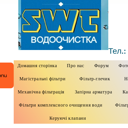
Тел.:
Домашня сторінка
Про нас
Форум
Фото
enu
Магістральні фільтри
Фільтр-глечик
Н
Механічна фільтрація
Запірна арматура
Ка
Фільтри комплексного очищення води
Фільт
Керуючі клапани