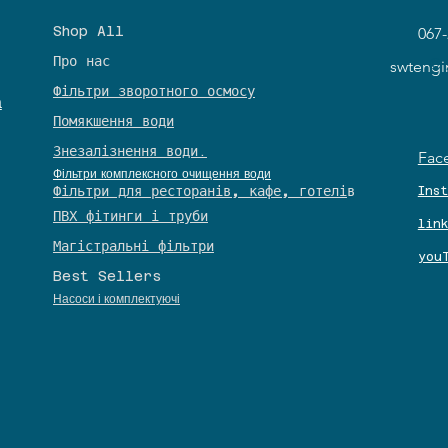
Shop All
067-
Про нас
© 
swteng
Фільтри зворотного осмосу
а
Помякшення води
Знезалізнення води.
Fac
Фільтри комплексного очищення води
​Фільтри для ресторанів, кафе, готелі
в
Ins
​ПВХ фітинги і труби
lin
Магістральні фільтри
you
Best Sellers
27
27
Насоси і комплектуючі