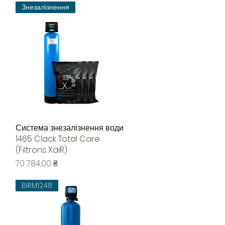
Знезалізнення
и
Система знезалізнення води
Быстрый просмотр
1465 Clack Total Care
(Filtrons XaiR)
Цена
70 784,00 ₴
BIRM1248