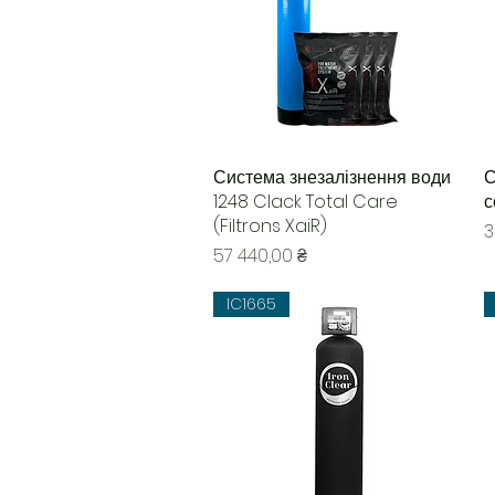
Система знезалізнення води
Быстрый просмотр
С
1248 Clack Total Care
с
(Filtrons XaiR)
Ц
3
Цена
57 440,00 ₴
IC1665