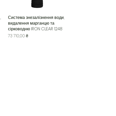
,
Система знезалізнення води,
Быстрый просмотр
видалення марганцю та
сірководню IRON CLEAR 1248
Цена
73 710,00 ₴