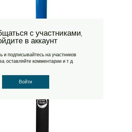
бщаться с участниками,
ойдите в аккаунт
и
Система знезалізнення води
Быстрый просмотр
серії FFB 1248 (BIRM)
ь и подписывайтесь на участников
а, оставляйте комментарии и т. д.
Цена
26 085,00 ₴
IC1248
Войти