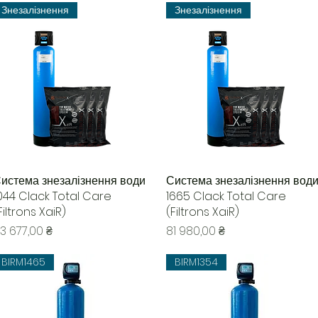
Знезалізнення
Знезалізнення
истема знезалізнення води
Быстрый просмотр
Система знезалізнення вод
Быстрый просмотр
044 Clack Total Care
1665 Clack Total Care
Filtrons XaiR)
(Filtrons XaiR)
ена
Цена
3 677,00 ₴
81 980,00 ₴
BIRM1465
BIRM1354