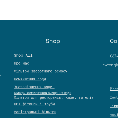
Shop
Co
Shop All
067-
Про нас
© 
swteng
Фільтри зворотного осмосу
а
Помякшення води
Знезалізнення води.
Fac
Фільтри комплексного очищення води
​Фільтри для ресторанів, кафе, готелі
в
Ins
​ПВХ фітинги і труби
lin
Магістральні фільтри
you