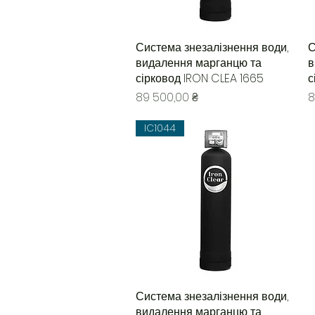
Система знезалізнення води,
Быстрый просмотр
С
видалення марганцю та
в
сірковод IRON CLEA 1665
с
Цена
Ц
89 500,00 ₴
8
IC1044
Система знезалізнення води,
Быстрый просмотр
видалення марганцю та