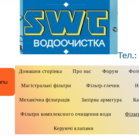
Тел.:
Домашня сторінка
Про нас
Форум
Фото
enu
Магістральні фільтри
Фільтр-глечик
Н
Механічна фільтрація
Запірна арматура
Ка
Фільтри комплексного очищення води
Фільт
Керуючі клапани