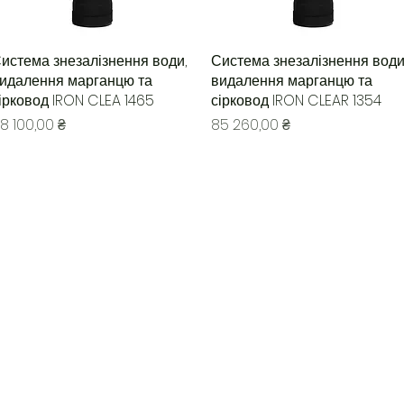
истема знезалізнення води,
Быстрый просмотр
Система знезалізнення води
Быстрый просмотр
идалення марганцю та
видалення марганцю та
ірковод IRON CLEA 1465
сірковод IRON CLEAR 1354
ена
Цена
8 100,00 ₴
85 260,00 ₴