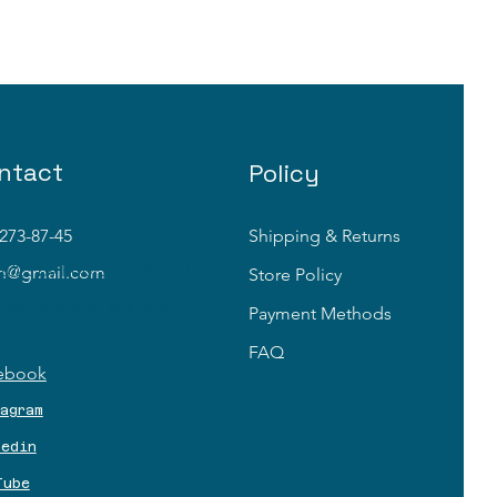
ntact
Policy
273-87-45
Shipping & Returns
2023 by PoolSide. Proudly
in@gmail.com
Store Policy
created with
Wix.com
Payment Methods
FAQ
ebook
tagram
kedin
Tube