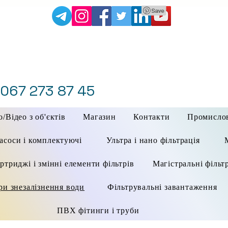
 067 273 87 45
/Відео з об'єктів
Магазин
Контакти
Промисло
асоси і комплектуючі
Ультра і нано фільтрація
ртриджі і змінні елементи фільтрів
Магістральні фільт
ри знезалізнення води
Фільтрувальні завантаження
ПВХ фітинги і труби