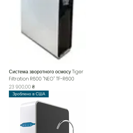
Система зворотного осмосу Tiger
Filtration R600 "NEO" TF-R600
Цена
23 900,00 ₴
Зроблено в США