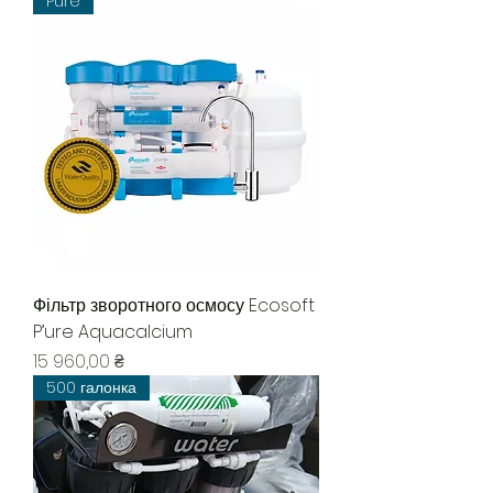
Pure
Фільтр зворотного осмосу Ecosoft
P’ure Aquacalcium
Цена
15 960,00 ₴
500 галонка