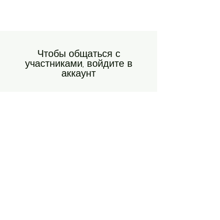
Чтобы общаться с
участниками, войдите в
аккаунт
Знакомьтесь и подписывайтесь на
участников сообщества, оставляйте
комментарии и т. д.
Войти