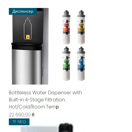
Диспенсер
Bottleless Water Dispenser with
Built-in 4-Stage Filtration,
Hot/Cold/Room Temр
Цена
22 690,00 ₴
TF NEO