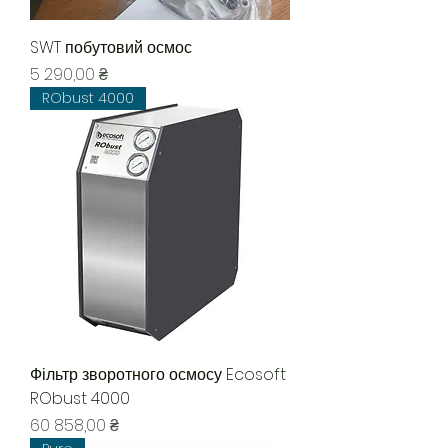
SWT побутовий осмос
Цена
5 290,00 ₴
RObust 4000
Фільтр зворотного осмосу Ecosoft
RObust 4000
Цена
60 858,00 ₴