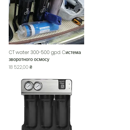
CT water 300-500 gpd. Cистема
зворотного осмосу
Цена
18 522,00 ₴