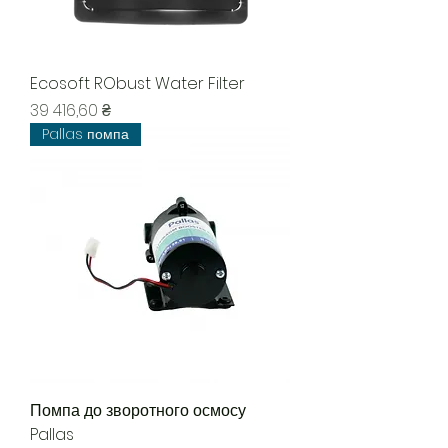
Ecosoft RObust Water Filter
Цена
39 416,60 ₴
Pallas помпа
Помпа до зворотного осмосу
Pallas