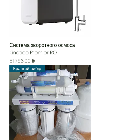
Система зворотного осмоса
Kinetico Premier RO
Цена
51 786,00 ₴
Кращий вибір