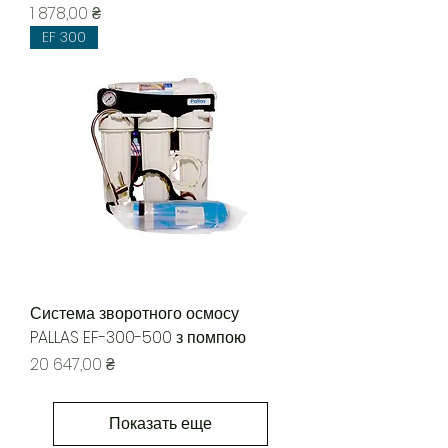
Цена
1 878,00 ₴
EF 300
Система зворотного осмосу
PALLAS EF-300-500 з помпою
Цена
20 647,00 ₴
Показать еще