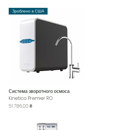
Зроблено в США
Система зворотного осмоса
Kinetico Premier RO
Цена
51 786,00 ₴