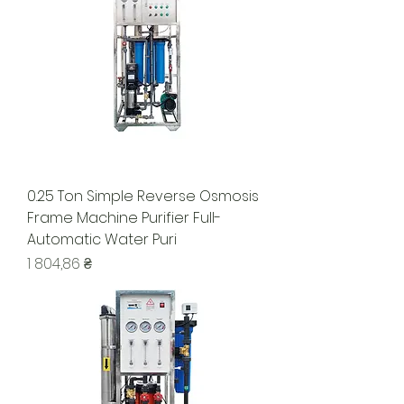
0.25 Ton Simple Reverse Osmosis
Frame Machine Purifier Full-
Automatic Water Puri
Цена
1 804,86 ₴