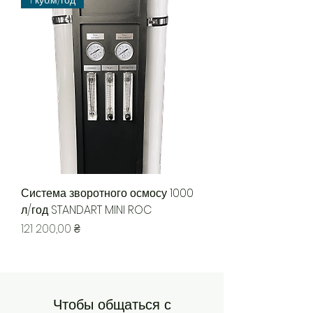
1 куб.м/год
Система зворотного осмосу 1000
л/год STANDART MINI ROC
Цена
121 200,00 ₴
Чтобы общаться с