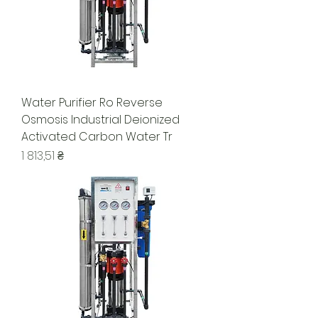
Water Purifier Ro Reverse
Osmosis Industrial Deionized
Activated Carbon Water Tr
Цена
1 813,51 ₴