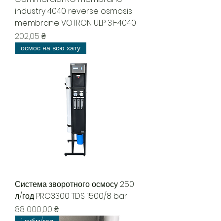
industry 4040 reverse osmosis
membrane VOTRON ULP 31-4040
Цена
202,05 ₴
осмос на всю хату
Система зворотного осмосу 250
л/год PRO3300 TDS 1500/8 bar
Цена
88 000,00 ₴