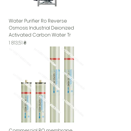
Water Purifier Ro Reverse
Osmosis Industrial Deionized
Activated Carbon Water Tr
Цена
1 813,51 ₴
Commercial RO membrane