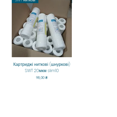
SWT ниткові
Картриджі ниткові (шнуркові)
Aquarum Smart RO-6
SWT 20мкм slim10
Цена
98,00 ₴