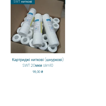
SWT ниткові
Картриджі ниткові (шнуркові)
Aquarum Smart RO-6
SWT 20мкм slim10
Цена
98,00 ₴