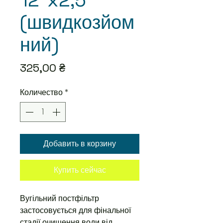
12”x2,5”
(швидкозйом
ний)
Цена
325,00 ₴
Количество
*
Добавить в корзину
Купить сейчас
Вугільний постфільтр
застосовується для фінальної
стадії очищення води від