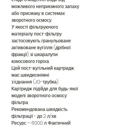
можливого неприємного запаху
або присмаку в системах
зворотного осмосу.
У якості фільтруючого
матеріалу пост-фільтру
застосовують гранульоване
активоване вугілля (дрібної
фракції) зі шкаралупи
кокосового горіха.
Цей пост-вугільний картридж
має швидкознімні
з'єднання (JG-трубка).
Картридж підійде для будь-якої
моделі зворотного осмосу
фільтра.
Рекомендована швидкість
фільтрації - до 2 л/хв.
Ресурс – 6000 л. Фактичний