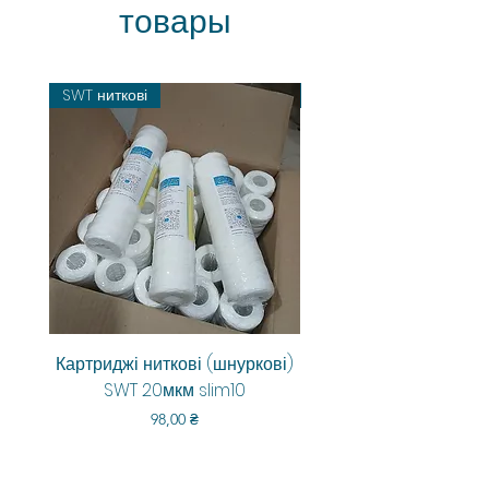
товары
SWT ниткові
Картриджі ниткові (шнуркові)
Aquarum Smart RO-6
SWT 20мкм slim10
Цена
98,00 ₴