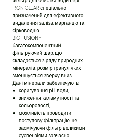
Фільтр для очистки води серії
IRON CLEAR спеціально
призначений для ефективного
видалення заліза, марганцю та
сірководню.
BIO FUSION -
багатокомпонентний
фільтруючий шар, що
складається з ряду природних
мінералів, розмір гранул яких
зменшується зверху вниз.
Дані мінерали забезпечують:
коригування рН води;
зниження каламутності та
кольоровості;
можливість проводити
поступову фільтрацію, не
засмічуючи фільтр великими
суспензіями завчасно.