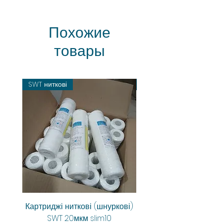
Похожие
товары
SWT ниткові
Картриджі ниткові (шнуркові)
Aquarum Smart RO-6
SWT 20мкм slim10