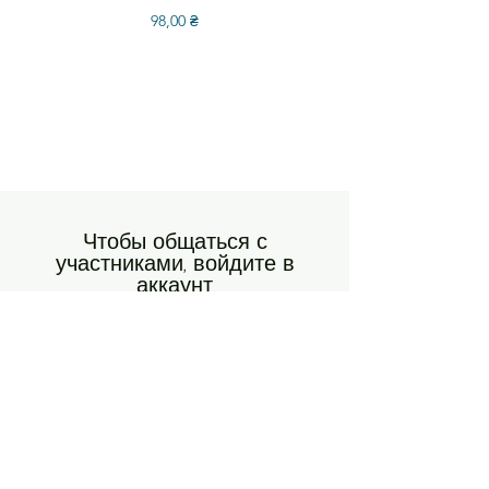
Цена
98,00 ₴
Чтобы общаться с
участниками, войдите в
аккаунт
Знакомьтесь и подписывайтесь на
участников сообщества, оставляйте
комментарии и т. д.
Войти