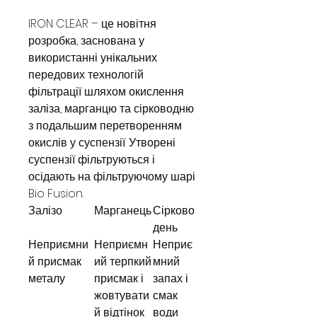
IRON CLEAR – це новітня
розробка, заснована у
використанні унікальних
передових технологій
фільтрації шляхом окислення
заліза, марганцю та сірководню
з подальшим перетворенням
окислів у суспензії. Утворені
суспензії фільтруються і
осідають на фільтруючому шарі
Bio Fusion.
Залізо
Марганець
Сірково
день
Неприємни
Неприємн
Неприє
й присмак
ий терпкий
мний
металу
присмак і
запах і
жовтувати
смак
й відтінок
води