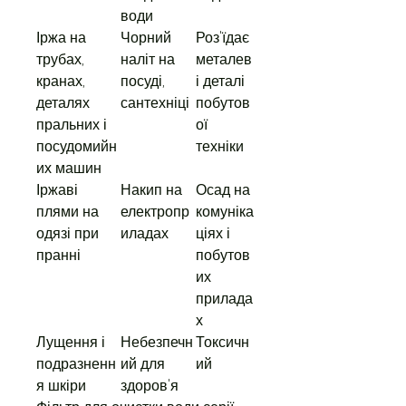
води
Іржа на
Чорний
Роз'їдає
трубах,
наліт на
металев
кранах,
посуді,
і деталі
деталях
сантехніці
побутов
пральних і
ої
посудомийн
техніки
их машин
Іржаві
Накип на
Осад на
плями на
електропр
комуніка
одязі при
иладах
ціях і
пранні
побутов
их
прилада
х
Лущення і
Небезпечн
Токсичн
подразненн
ий для
ий
я шкіри
здоров'я