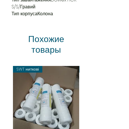
S/S/Гравий
Тип корпусаКолона
Похожие
товары
SWT ниткові