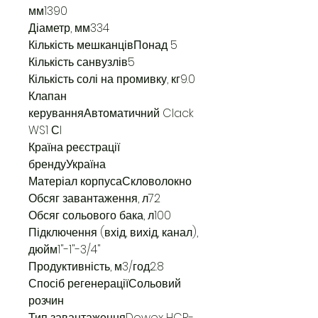
мм1390
Діаметр, мм334
Кількість мешканцівПонад 5
Кількість санвузлів5
Кількість солі на промивку, кг9.0
Клапан
керуванняАвтоматичний Clack
WS1 СI
Країна реєстрації
брендуУкраїна
Матеріал корпусаСкловолокно
Обсяг завантаження, л72
Обсяг сольового бака, л100
Підключення (вхід, вихід, канал),
дюйм1"-1"-3/4"
Продуктивність, м3/год2.8
Спосіб регенераціїСольовий
розчин
Тип завантаженняDowex HCR-