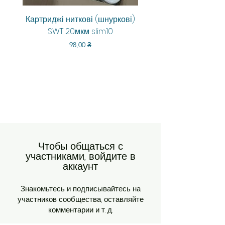
Картриджі ниткові (шнуркові)
Aquarum Smart RO-6
SWT 20мкм slim10
Цена
98,00 ₴
Чтобы общаться с
участниками, войдите в
аккаунт
Знакомьтесь и подписывайтесь на
участников сообщества, оставляйте
комментарии и т. д.