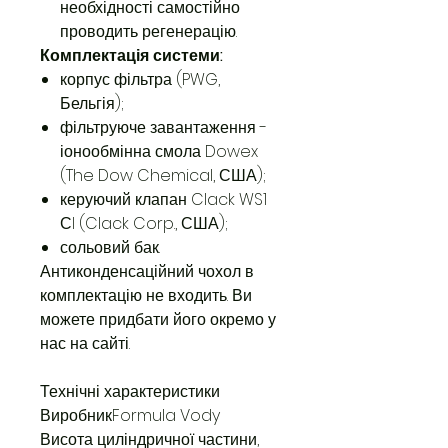
необхідності самостійно
проводить регенерацію.
Комплектація системи:
корпус фільтра (PWG,
Бельгія);
фільтруюче завантаження -
іонообмінна смола Dowex
(The Dow Chemical, США);
керуючий клапан Clack WS1
СI (Clack Corp., США);
сольовий бак.
Антиконденсаційний чохол в
комплектацію не входить. Ви
можете придбати його окремо у
нас на сайті.
Технічні характеристики
ВиробникFormula Vody
Висота циліндричної частини,