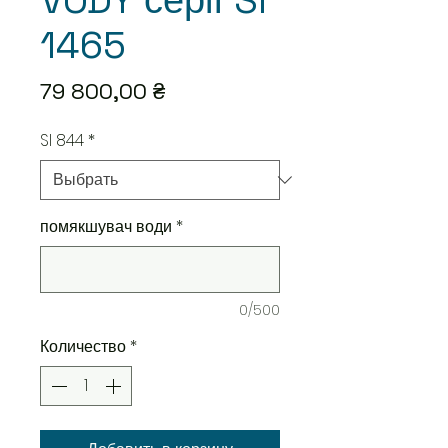
VODY серії SI
1465
Цена
79 800,00 ₴
SI 844
*
помякшувач води
*
0/500
Количество
*