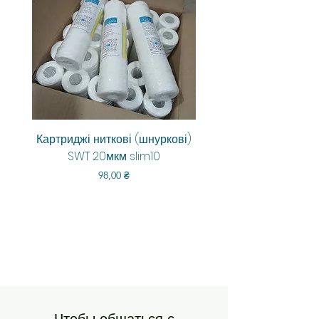
Картриджі ниткові (шнуркові)
Aquarum Smart RO-6
SWT 20мкм slim10
Цена
98,00 ₴