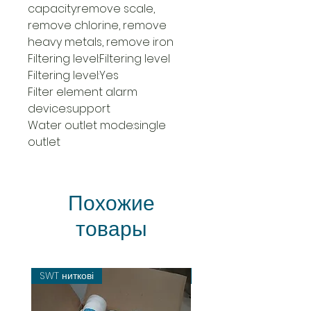
capacity:remove scale, 
remove chlorine, remove 
heavy metals, remove iron
Filtering level:Filtering level
Filtering level:Yes
Filter element alarm 
device:support
Water outlet mode:single 
outlet
Похожие
товары
SWT ниткові