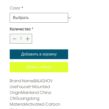
Color
*
Количество
*
Добавить в корзину
Купить сейчас
Brand Name:BALASHOV
Use:Faucet-Mounted
Origin:Mainland China
CN:Guangdong
Material:Activated Carbon