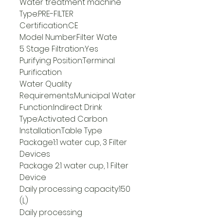
Water treatment machine 
Type:PRE-FILTER
Certification:CE
Model Number:Filter Wate
5 Stage Filtration:Yes
Purifying Position:Terminal 
Purification
Water Quality 
Requirements:Municipal Water
Function:Indirect Drink
Type:Activated Carbon
Installation:Table Type
Package1::1 water cup, 3 Filter 
Devices
Package 2:1 water cup, 1 Filter 
Device
Daily processing capacity:150 
(L)
Daily processing 