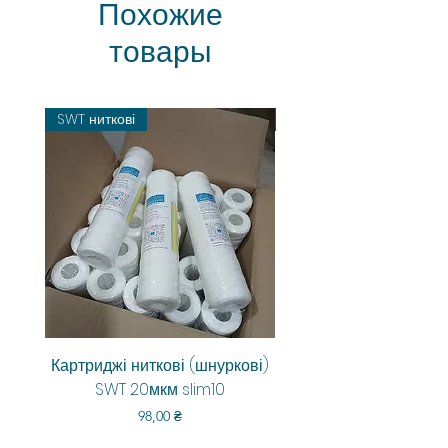
Похожие
товары
SWT ниткові
Картриджі ниткові (шнуркові)
Aquarum Smart RO-6
SWT 20мкм slim10
Цена
98,00 ₴