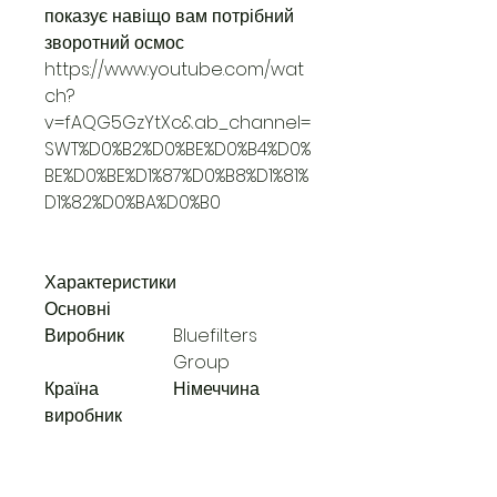
показує навіщо вам потрібний
зворотний осмос
https://www.youtube.com/wat
ch?
v=fAQG5GzYtXc&ab_channel=
SWT%D0%B2%D0%BE%D0%B4%D0%
BE%D0%BE%D1%87%D0%B8%D1%81%
D1%82%D0%BA%D0%B0
Характеристики
Основні
Виробник
Bluefilters
Group
Країна
Німеччина
виробник