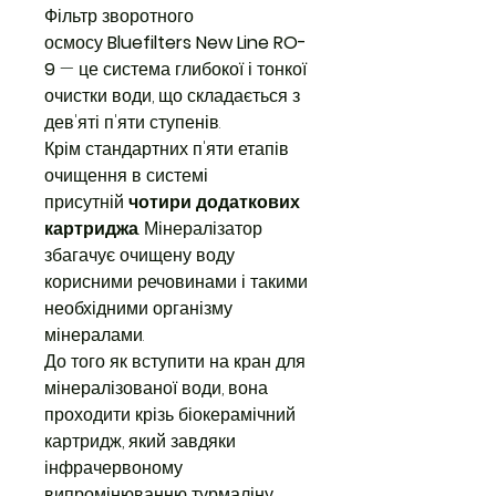
Фільтр зворотного
осмосу
Bluefilters New Line RO-
9
— це система глибокої і тонкої
очистки води, що складається з
дев'яті п'яти ступенів.
Крім стандартних п'яти етапів
очищення в системі
присутній
чотири додаткових
картриджа
. Мінералізатор
збагачує очищену воду
корисними речовинами і такими
необхідними організму
мінералами.
До того як вступити на кран для
мінералізованої води, вона
проходити крізь біокерамічний
картридж, який завдяки
інфрачервоному
випромінюванню турмаліну