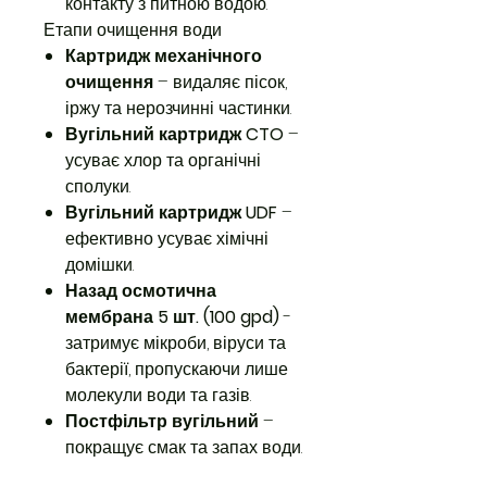
контакту з питною водою.
Етапи очищення води
Картридж механічного
очищення
– видаляє пісок,
іржу та нерозчинні частинки.
Вугільний картридж CTO
–
усуває хлор та органічні
сполуки.
Вугільний картридж UDF
–
ефективно усуває хімічні
домішки.
Назад осмотична
мембрана 5 шт. (100 gpd)
-
затримує мікроби, віруси та
бактерії, пропускаючи лише
молекули води та газів.
Постфільтр вугільний
–
покращує смак та запах води.