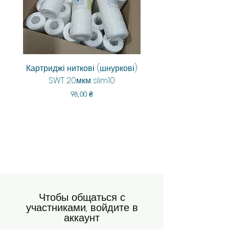
Картриджі ниткові (шнуркові)
Aquarum Smart RO-6
SWT 20мкм slim10
Цена
98,00 ₴
Чтобы общаться с
участниками, войдите в
аккаунт