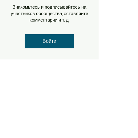
Знакомьтесь и подписывайтесь на
участников сообщества, оставляйте
комментарии и т. д.
Войти
SWT
Про нас
Домашня сторінка
!
79013 вул Здоров'я 9, Львів, Україна