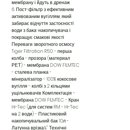
мембрану і йдуть в дренаж.
6. Пост-фільтр з ефективним
активованим вугіллям, який
забирає відчуття застоєності
води з бака-накопичувача і
покращує смакові якості
Переваги зворотного осмосу
Tiger Filtration R50: - перша
колба - прозора (материал
РЕТ) - мембрана DOW FILMTEC
- сталева планка -
мінералізатор - 100% кокосове
вугілля - колбі з 2 кільцями
ущільнювачів Комплектація: -
мембрана DOW FILMTEC - Кран
Hi-Tec (для систем RM - Hi-Tec
на 2 води) - Пластиковий
накопичувальний бак 10л -
Латунна врізка¼" Технічні