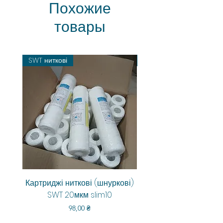
Похожие
товары
SWT ниткові
Картриджі ниткові (шнуркові)
Aquarum Smart RO-6
SWT 20мкм slim10
Цена
98,00 ₴