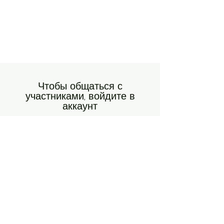
Чтобы общаться с
участниками, войдите в
аккаунт
Знакомьтесь и подписывайтесь на
участников сообщества, оставляйте
комментарии и т. д.
Войти