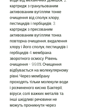
води від механічних домішок; 2.
картридж з гранульованим
активованим вугіллям: тонке
очищення від сполук хлору,
пестицидів і гербіцидів; 3.
картридж з пресованим
активованим вугіллям: тонка
повторна очищення, видалення
хлору і його сполук, пестицидів і
гербіцидів 4. мембрана
зворотного осмосу. Рівень
очищення - 99.8%. Очищення
відбувається на молекулярному
рівні. Через мембрану
проходять тільки молекули води
і розчиненого кисню. Бактерії,
віруси, солі важких металів та
інші шкідливі речовини не
можуть проникнути через