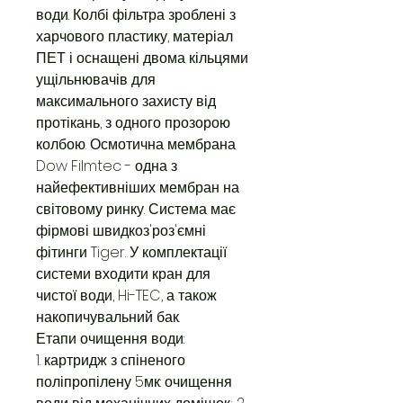
води. Колбі фільтра зроблені з
харчового пластику, матеріал
ПЕТ і оснащені двома кільцями
ущільнювачів для
максимального захисту від
протікань, з одного прозорою
колбою. Осмотична мембрана
Dow Filmtec - одна з
найефективніших мембран на
світовому ринку. Система має
фірмові швидкоз'роз'ємні
фітинги Tiger. У комплектації
системи входити кран для
чистої води, Hi-TEC, а також
накопичувальний бак.
Етапи очищення води:
1. картридж з спіненого
поліпропілену 5мк: очищення